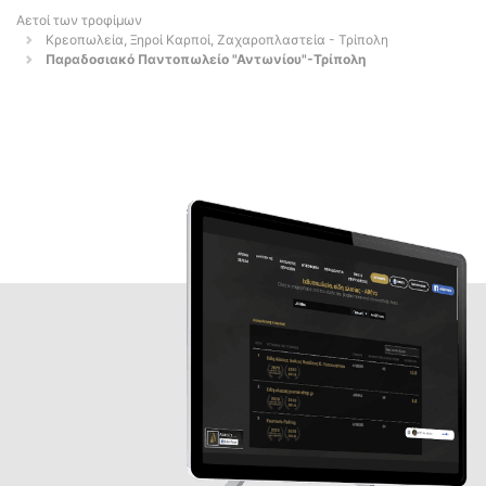
Αετοί των τροφίμων
Κρεοπωλεία, Ξηροί Καρποί, Ζαχαροπλαστεία - Τρίπολη
Παραδοσιακό Παντοπωλείο "Αντωνίου"-Τρίπολη