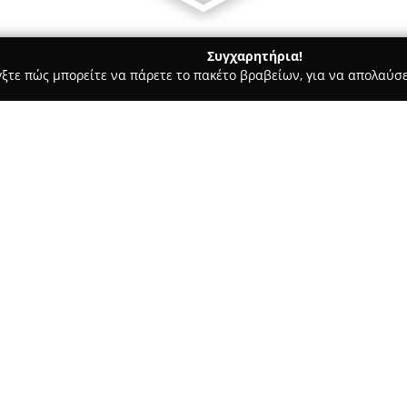
Συγχαρητήρια!
γξτε πώς μπορείτε να πάρετε το πακέτο βραβείων, για να απολαύσε
 Ζαχαροπλαστεία - Αριδαια
Dalli Foods
Σχετικά με την εταιρεία:
Στο κέντρο της Αριδαίας, το
Δα
για όσους εκτιμούν τη γαστρον
ιστορία που πλησιάζει τις τέσ
αφοσίωσή του στην επιλογή ά
συνέπεια και αυστηρά κριτήρι
συλλογές προσεγμένων προϊόν
μπαχαρικά, μέλια, σπιτικές μα
εγγύηση ποιότητας και γεύσης