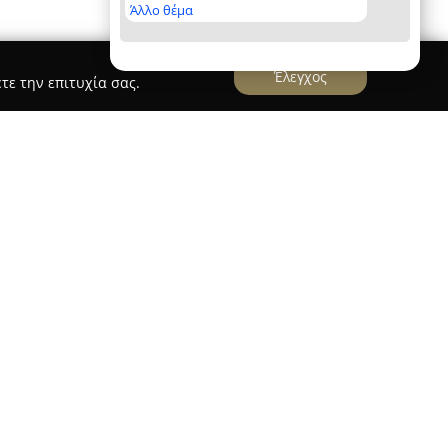
Άλλο θέμα
Έλεγχος
τε την επιτυχία σας.
λληκατέσσεν
διακρίνεται ως σημείο αναφοράς
ομική ποιότητα και τις αυθεντικές γεύσεις. Με
σερις δεκαετίες στον τομέα των τροφίμων, η
ριστων πρώτων υλών χαρακτηρίζεται από
α. Οι επισκέπτες συναντούν στους χώρους του
των που περιλαμβάνουν τυροκομικά, αλλαντικά,
ρμελάδες καθώς και ζυμαρικά, όπου κυριαρχεί η
.