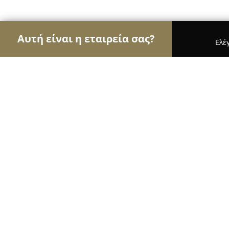
Αυτή είναι η εταιρεία σας?
Ελέ
Αετοί των τροφίμων
Κρεοπωλεία, Ξηροί Καρποί,
Dalli Foods
9.1
(20)
Αριδαια, Aridaía
Εμφάνιση αριθμού τηλεφώνου