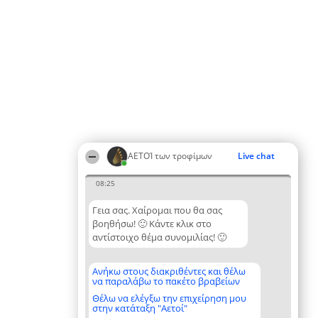
ΑΕΤΟΊ των τροφίμων
Live chat
08:25
Γεια σας. Χαίρομαι που θα σας
βοηθήσω! 🙂 Κάντε κλικ στο
αντίστοιχο θέμα συνομιλίας! 🙂
Ανήκω στους διακριθέντες και θέλω
να παραλάβω το πακέτο βραβείων
Θέλω να ελέγξω την επιχείρηση μου
στην κατάταξη "Αετοί"