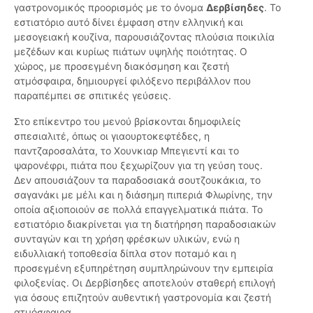
γαστρονομικός προορισμός με το όνομα
Δερβίσηδες
. Το
εστιατόριο αυτό δίνει έμφαση στην ελληνική και
μεσογειακή κουζίνα, παρουσιάζοντας πλούσια ποικιλία
μεζέδων και κυρίως πιάτων υψηλής ποιότητας. Ο
χώρος, με προσεγμένη διακόσμηση και ζεστή
ατμόσφαιρα, δημιουργεί φιλόξενο περιβάλλον που
παραπέμπει σε σπιτικές γεύσεις.
Στο επίκεντρο του μενού βρίσκονται δημοφιλείς
σπεσιαλιτέ, όπως οι γιαουρτοκεφτέδες, η
παντζαροσαλάτα, το Χουνκιαρ Μπεγιεντί και το
ψαρονέφρι, πιάτα που ξεχωρίζουν για τη γεύση τους.
Δεν απουσιάζουν τα παραδοσιακά σουτζουκάκια, το
σαγανάκι με μέλι και η διάσημη πιπεριά Φλωρίνης, την
οποία αξιοποιούν σε πολλά επαγγελματικά πιάτα. Το
εστιατόριο διακρίνεται για τη διατήρηση παραδοσιακών
συνταγών και τη χρήση φρέσκων υλικών, ενώ η
ειδυλλιακή τοποθεσία δίπλα στον ποταμό και η
προσεγμένη εξυπηρέτηση συμπληρώνουν την εμπειρία
φιλοξενίας. Οι Δερβίσηδες αποτελούν σταθερή επιλογή
για όσους επιζητούν αυθεντική γαστρονομία και ζεστή
ατμόσφαιρα.