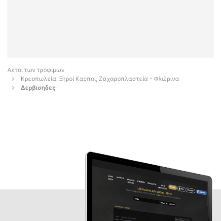
Αετοί των τροφίμων
Κρεοπωλεία, Ξηροί Καρποί, Ζαχαροπλαστεία - Φλώρινα
Δερβισηδες