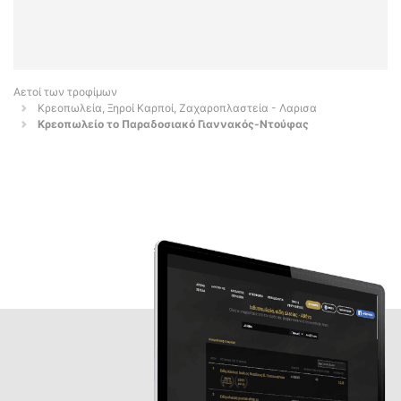
Αετοί των τροφίμων
Κρεοπωλεία, Ξηροί Καρποί, Ζαχαροπλαστεία - Λαρισα
Κρεοπωλείο το Παραδοσιακό Γιαννακός-Ντούφας