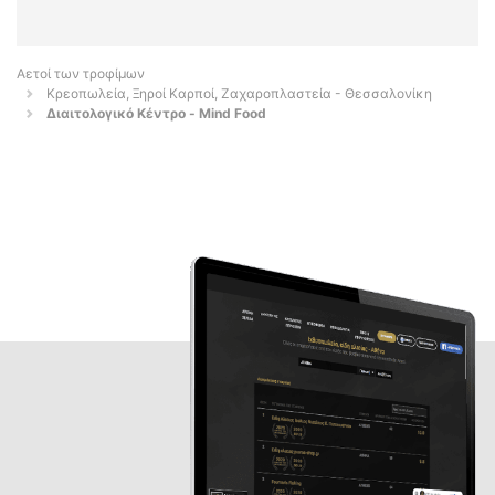
Αετοί των τροφίμων
Κρεοπωλεία, Ξηροί Καρποί, Ζαχαροπλαστεία - Θεσσαλονίκη
Διαιτολογικό Κέντρο - Mind Food