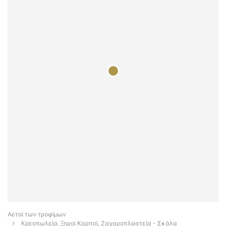
Αετοί των τροφίμων
Κρεοπωλεία, Ξηροί Καρποί, Ζαχαροπλαστεία - Σκάλα