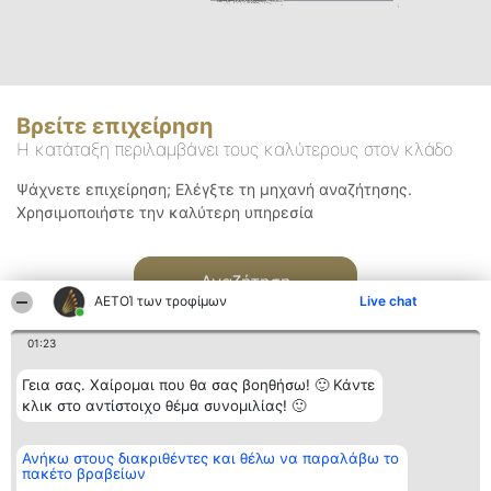
Βρείτε επιχείρηση
Η κατάταξη περιλαμβάνει τους καλύτερους στον κλάδο
Ψάχνετε επιχείρηση; Ελέγξτε τη μηχανή αναζήτησης.
Χρησιμοποιήστε την καλύτερη υπηρεσία
Αναζήτηση
ΑΕΤΟΊ των τροφίμων
Live chat
01:23
Γεια σας. Χαίρομαι που θα σας βοηθήσω! 🙂 Κάντε
κλικ στο αντίστοιχο θέμα συνομιλίας! 🙂
Διοργανωτής της
Κατάταξη
Επικοινωνία
Ανήκω στους διακριθέντες και θέλω να παραλάβω το
κατάταξης
Διακριθέντες
Επικοινωνία
πακέτο βραβείων
BEAUTIFUL COMPANY
Λίστα όλων
Μονοπρόσωπη ΙΚΕ