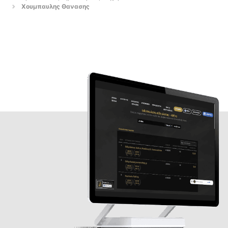
Χουμπαυλης Θανασης