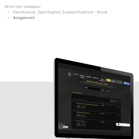
Αετοί των τροφίμων
Κρεοπωλεία, Ξηροί Καρποί, Ζαχαροπλαστεία - Χανιά
Διαχρονικό