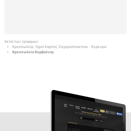
Αετοί των τροφίμων
Κρεοπωλεία, Ξηροί Καρποί, Ζαχαροπλαστεία - Κερκυρα
Κρεοπωλείο Καρβούνης