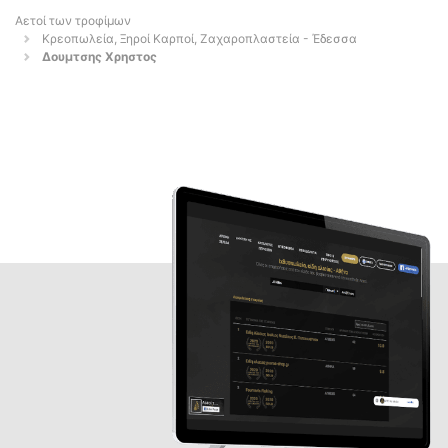
Αετοί των τροφίμων
Κρεοπωλεία, Ξηροί Καρποί, Ζαχαροπλαστεία - Έδεσσα
Δουμτσης Χρηστος