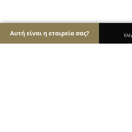
Αυτή είναι η εταιρεία σας?
Ελέ
Αετοί των τροφίμων
Κρεοπωλεία, Ξηροί Καρποί,
Παντοπωλείο Νίκη
8.8
(11)
Κιατο, Kiáto