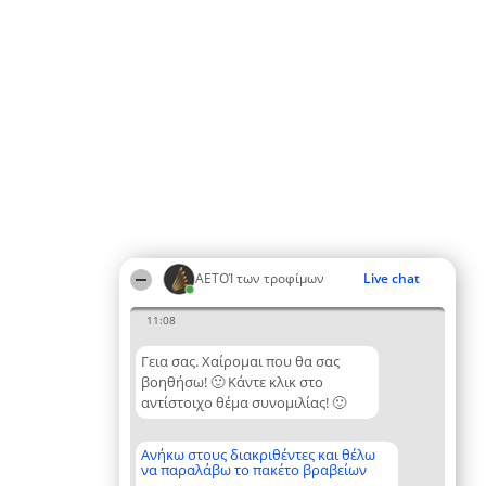
ΑΕΤΟΊ των τροφίμων
Live chat
11:08
Γεια σας. Χαίρομαι που θα σας
βοηθήσω! 🙂 Κάντε κλικ στο
αντίστοιχο θέμα συνομιλίας! 🙂
Ανήκω στους διακριθέντες και θέλω
να παραλάβω το πακέτο βραβείων