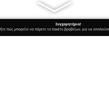
Συγχαρητήρια!
γξτε πώς μπορείτε να πάρετε το πακέτο βραβείων, για να απολαύσε
 Ζαχαροπλαστεία - Κιατο
Παντοπωλείο Νίκη
Σχετικά με την εταιρεία:
Το
Παντοπωλείο Νίκη
λειτουρ
χώρος για την προμήθεια τροφ
κέντρο της περιοχής, στην οδό
τη σχολαστική επιλογή των προ
καθημερινές ανάγκες όσων το 
Στα ράφια του καταστήματος δ