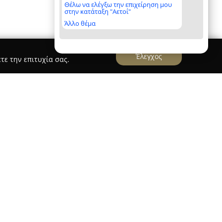
Θέλω να ελέγξω την επιχείρηση μου
στην κατάταξη "Αετοί"
Άλλο θέμα
Έλεγχος
τε την επιτυχία σας.
γεί από το 2021 ως ένας μοντέρνος και έμπιστος
ίμων και άλλων ειδών στο Κιάτο. Βρίσκεται στο
 Ανδρούτσου Οδυσσέα 4, και έχει καθιερωθεί για
ϊόντων του, προσφέροντας λύσεις για τις
επισκέπτονται.
ιατίθεται μεγάλη ποικιλία βασικών αγαθών,