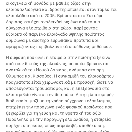
οικογενειακή μονάδα με βαθιές ρίζες στην
ελαιοκαλλιέργεια και δραστηριοποιείται στον τομέα του
ελαιολάδου από το 2005. Βρίσκεται στο Συκούρι
Λάρισας και έχει αναδειχθεί ως ένα από τα πιο
σύγχρονα ελαιοτριβεία στη χώρα, παρέχοντας
εξαιρετικό παρθένο ελαιόλαδο υψηλής ποιότητας
σύμφωνα με αυστηρά ευρωπαϊκά πρότυπα και
εφαρμόζοντας περιβαλλοντικά υπεύθυνες μεθόδους.
Η έμφαση που δίνει η εταιρεία στην ποιότητα ξεκινά
από τους δικούς της ελαιώνες, οι οποίοι βρίσκονται
ανατολικά του Νομού Λάρισας, ανάμεσα στα όρη
Όλυμπος και Κίσσαβος. Η συγκομιδή του ελαιοκάρπου
πραγματοποιείται χειρωνακτικά με προσοχή, ώστε να
αποφεύγονται τραυματισμοί, και η επεξεργασία στο
ελαιοτριβείο γίνεται την ίδια μέρα. Αυτή η λεπτομερής
διαδικασία, μαζί με τη χρήση σύγχρονου εξοπλισμού,
επιτρέπει την παραγωγή ενός φυσικού προϊόντος που
ξεχωρίζει για τη γεύση και τη θρεπτική του αξία.
Παράλληλα με την παραγωγή ελαιολάδου, η εταιρεία
παρέχει υπηρεσίες όπως παραλαβή, αποθήκευση,
εκπυρήνωση, ποιοτικό έλεγχο και τυποποίηση ελιάς,