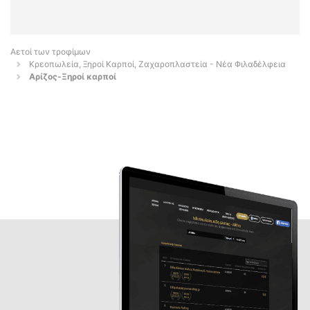
Αετοί των τροφίμων
Κρεοπωλεία, Ξηροί Καρποί, Ζαχαροπλαστεία - Νέα Φιλαδέλφεια
Αρίζος-Ξηροί καρποί