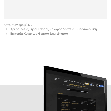
Αετοί των τροφίμων
Κρεοπωλεία, Ξηροί Καρποί, Ζαχαροπλαστεία - Θεσσαλονίκη
Εμπορία Κρεάτων Θωμάς Δημ. Δίγκας