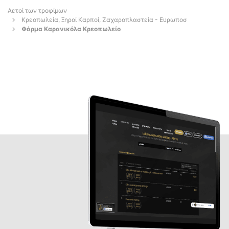
Αετοί των τροφίμων
Κρεοπωλεία, Ξηροί Καρποί, Ζαχαροπλαστεία - Ευρωποσ
Φάρμα Καρανικόλα Κρεοπωλείο