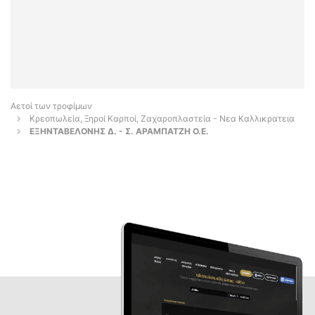
Αετοί των τροφίμων
Κρεοπωλεία, Ξηροί Καρποί, Ζαχαροπλαστεία - Νεα Καλλικρατεια
ΕΞΗΝΤΑΒΕΛΟΝΗΣ Δ. - Σ. ΑΡΑΜΠΑΤΖΗ Ο.Ε.