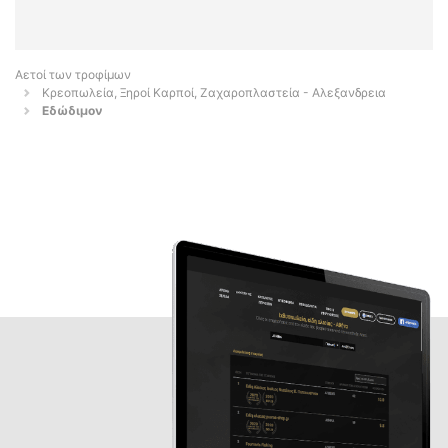
Αετοί των τροφίμων
Κρεοπωλεία, Ξηροί Καρποί, Ζαχαροπλαστεία - Αλεξανδρεια
Εδώδιμον