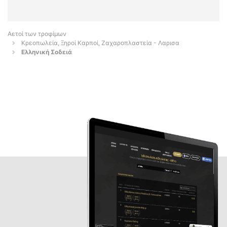
Αετοί των τροφίμων
Κρεοπωλεία, Ξηροί Καρποί, Ζαχαροπλαστεία - Λαρισα
Ελληνική Σοδειά