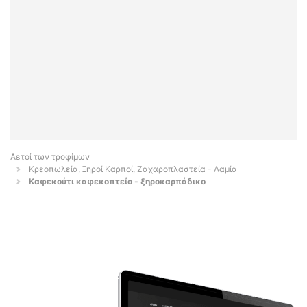
Αετοί των τροφίμων
Κρεοπωλεία, Ξηροί Καρποί, Ζαχαροπλαστεία - Λαμία
Καφεκούτι καφεκοπτείο - ξηροκαρπάδικο