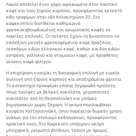
Λαμία αποτελεί έναν χώρο αφιερωμένο στον ποιοτικό
καφέ και τους ξηρούς καρπούς, προσφέροντας εκλεκτά
είδη τροφίμων στην οδό Κολοκοτρώνη 33. Στο
καφεκοπτείο διατίθεται καθημερινά
φρεσκοκαβουρδισμένος και αρωματικός καφές σε
ποικίλες επιλογές. Οι πελάτες έχουν τη δυνατότητα να
επιλέξουν μεταξύ φρεσκοψημένου καφέ Βραζιλίας,
τεσσάρων ειδών ελληνικού καφέ, καθώς και δύο ειδών
εσπρέσο, γαλλικού και στιγμιαίου καφέ, με πρόσθετες
γεύσεις καφέ φίλτρου.
Η επιχείρηση ενισχύει τη διατροφική επιλογή με ευρεία
συλλογή από ξηρούς καρπούς και αποξηραμένα φρούτα.
Το κατάστημα προσφέρει επίσης ζαχαρώδη προϊόντα,
όπως τρούφες με βελγική σοκολάτα, χειροποίητες
σοκολάτες από τη Θεσσαλονίκη και μπάρες
δημητριακών χωρίς ζάχαρη. Η γκάμα περιλαμβάνει
κουφέτα Χατζηγιαννάκη, όπου παρέχεται δωρεάν χρήση
γυάλων για τον στολισμό εκδηλώσεων, προσφέροντας
πρακτική λύση. Στο Καφεκούτι υπάρχουν ακόμη
μπαχαρικά, μείγματα βοτάνων, τσάγια με άρωμα,