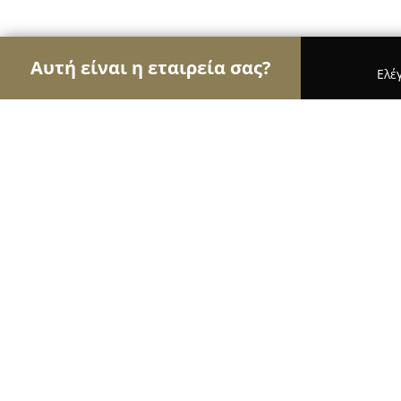
Αυτή είναι η εταιρεία σας?
Ελέ
Αετοί των τροφίμων
Κρεοπωλεία, Ξηροί Καρποί
Εστία
8.1
(1522)
Θεσσαλονίκη, Δημ. Γούναρη 8
Εμφάνιση αριθμού τηλεφώνου