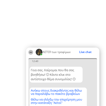
ΑΕΤΟΊ των τροφίμων
Live chat
12:40
Γεια σας. Χαίρομαι που θα σας
βοηθήσω! 🙂 Κάντε κλικ στο
αντίστοιχο θέμα συνομιλίας! 🙂
Ανήκω στους διακριθέντες και θέλω
να παραλάβω το πακέτο βραβείων
Θέλω να ελέγξω την επιχείρηση μου
στην κατάταξη "Αετοί"