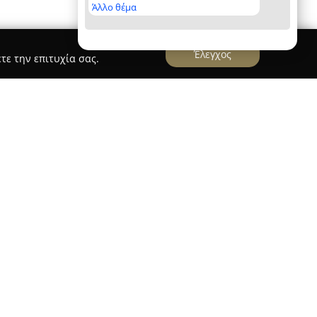
Άλλο θέμα
Έλεγχος
τε την επιτυχία σας.
ρεία στον χώρο των τροφίμων και έχει
ορισμός στη Θεσσαλονίκη. Στεγάζεται στην οδό
λά, όπου προσφέρει ένα ευρύ φάσμα ποιοτικών
τις υψηλές απαιτήσεις γεύσης και ποιότητας
ι πελάτες βρίσκουν εδώ φρεσκοψημένα
υκά και μια μεγάλη συλλογή από δημιουργίες
υάζονται με προσοχή στη λεπτομέρεια και αγνά