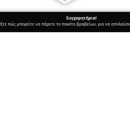
Συγχαρητήρια!
γξτε πώς μπορείτε να πάρετε το πακέτο βραβείων, για να απολαύσε
, Ζαχαροπλαστεία - Θεσσαλονίκη
Εστία
Σχετικά με την εταιρεία:
Η
Εστία
είναι μια γνωστή εται
καθιερωθεί ως αγαπημένος προ
Δημ. Γούναρη 8 και Παύλου Με
προϊόντων, ανταποκρινόμενη σ
του καταναλωτικού κοινού. Ο
αρτοποιήματα, παραδοσιακά γλ
ζαχαροπλαστικής, που παρασκε
υλικά.