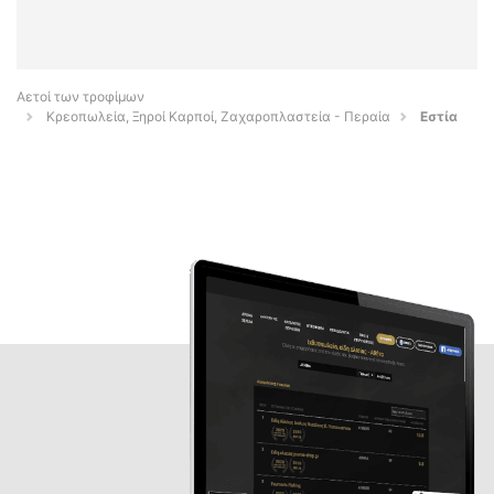
Αετοί των τροφίμων
Κρεοπωλεία, Ξηροί Καρποί, Ζαχαροπλαστεία - Περαία
Εστία