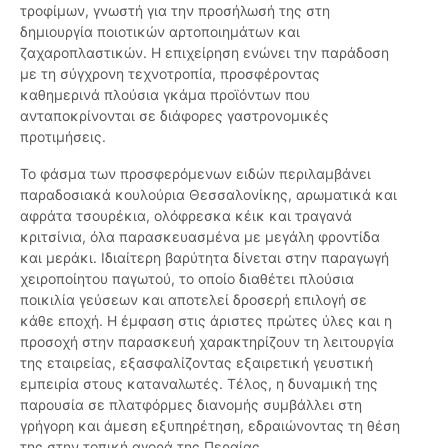
τροφίμων, γνωστή για την προσήλωσή της στη
δημιουργία ποιοτικών αρτοποιημάτων και
ζαχαροπλαστικών. Η επιχείρηση ενώνει την παράδοση
με τη σύγχρονη τεχνοτροπία, προσφέροντας
καθημερινά πλούσια γκάμα προϊόντων που
ανταποκρίνονται σε διάφορες γαστρονομικές
προτιμήσεις.
Το φάσμα των προσφερόμενων ειδών περιλαμβάνει
παραδοσιακά κουλούρια Θεσσαλονίκης, αρωματικά και
αφράτα τσουρέκια, ολόφρεσκα κέικ και τραγανά
κριτσίνια, όλα παρασκευασμένα με μεγάλη φροντίδα
και μεράκι. Ιδιαίτερη βαρύτητα δίνεται στην παραγωγή
χειροποίητου παγωτού, το οποίο διαθέτει πλούσια
ποικιλία γεύσεων και αποτελεί δροσερή επιλογή σε
κάθε εποχή. Η έμφαση στις άριστες πρώτες ύλες και η
προσοχή στην παρασκευή χαρακτηρίζουν τη λειτουργία
της εταιρείας, εξασφαλίζοντας εξαιρετική γευστική
εμπειρία στους καταναλωτές. Τέλος, η δυναμική της
παρουσία σε πλατφόρμες διανομής συμβάλλει στη
γρήγορη και άμεση εξυπηρέτηση, εδραιώνοντας τη θέση
της στην τοπική αγορά της Περαίας.