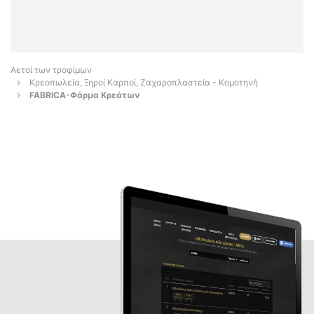
Αετοί των τροφίμων
Κρεοπωλεία, Ξηροί Καρποί, Ζαχαροπλαστεία - Κομοτηνή
FABRICA-Φάρμα Kρεάτων