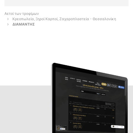
Αετοί των τροφίμων
Κρεοπωλεία, Ξηροί Καρποί, Ζαχαροπλαστεία - Θεσσαλονίκη
ΔΙΑΜΑΝΤΗΣ