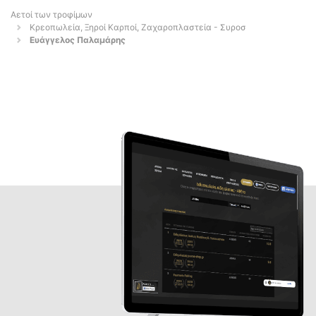
Αετοί των τροφίμων
Κρεοπωλεία, Ξηροί Καρποί, Ζαχαροπλαστεία - Συροσ
Ευάγγελος Παλαμάρης