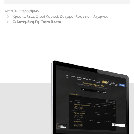
Αετοί των τροφίμων
Κρεοπωλεία, Ξηροί Καρποί, Ζαχαροπλαστεία - Αχαρνές
Ευλογημένη Γη-Terra Beata