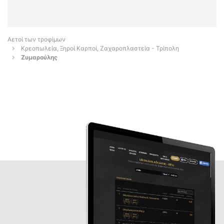
Αετοί των τροφίμων
Κρεοπωλεία, Ξηροί Καρποί, Ζαχαροπλαστεία - Τρίπολη
Ζυμαρούλης