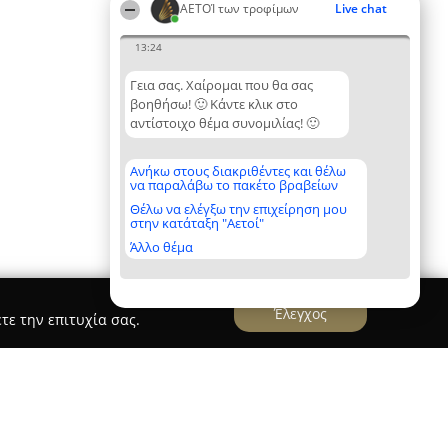
ΑΕΤΟΊ των τροφίμων
Live chat
13:24
Γεια σας. Χαίρομαι που θα σας
βοηθήσω! 🙂 Κάντε κλικ στο
αντίστοιχο θέμα συνομιλίας! 🙂
Ανήκω στους διακριθέντες και θέλω
να παραλάβω το πακέτο βραβείων
Θέλω να ελέγξω την επιχείρηση μου
στην κατάταξη "Αετοί"
Άλλο θέμα
Έλεγχος
τε την επιτυχία σας.
ο