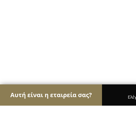
Αυτή είναι η εταιρεία σας?
Ελέ
Αετοί των τροφίμων
Κρεοπωλεία, Ξηροί Καρποί