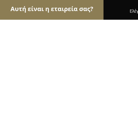
Αυτή είναι η εταιρεία σας?
Ελέ
Αετοί των τροφίμων
Κρεοπωλεία, Ξηροί Καρποί
Ζιάκας - Ziakas Bakery & Pastry
8.8
(600)
Γλυφάδα, Λεωφ. Κωνσταντίνου Αθάνατου 53
Εμφάνιση αριθμού τηλεφώνου