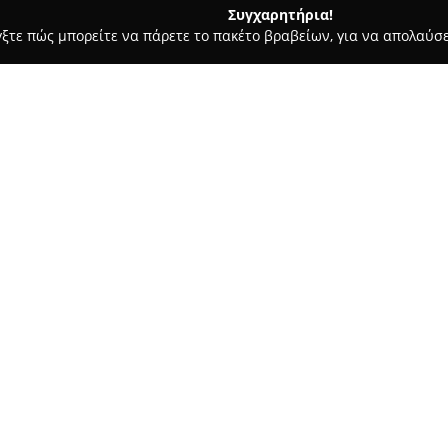
Συγχαρητήρια!
γξτε πώς μπορείτε να πάρετε το πακέτο βραβείων, για να απολαύσε
, Ζαχαροπλαστεία - Γλυφάδα
Ζιάκας - Ziakas Bakery & Pastry
Σχετικά με την εταιρεία:
Στη Γλυφάδα, το
Ziakas Bakery
προορισμός για όσους αγαπού
παραδοσιακό ελληνικό αρτοποι
ποιότητα και την τήρηση της 
ώστε να προσφέρει καθημερινά 
Οι πελάτες μπορούν να βρουν 
νόστιμα τσουρέκια, εκλεκτά γλ
διαθέτει και αλμυρές επιλογές
διατροφικές ανάγκες οποιαδήπ