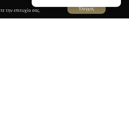
Έλεγχος
τε την επιτυχία σας.
 & Pastry
είναι ένας ιδιαίτερα εκτιμημένος
ν τα φρεσκοψημένα προϊόντα. Αυτό το
είο διακρίνεται για την αφοσίωσή του στην
παράδοσης, ξεκινώντας την παραγωγή από νωρίς,
ποικίλες γευστικές επιλογές.
μεγάλη ποικιλία προϊόντων, όπως μαλακό ψωμί,
υκά, φρέσκες πίτες και παγωτά. Επιπλέον,
, όπως σάντουιτς που καλύπτουν διαφορετικές
οτε ώρα της ημέρας.