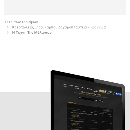
Αετοί των τροφίμων
Κρεοπωλεία, Ξηροί Καρποί, Ζαχαροπλαστεία - Ιωάννινα
Η Τέχνη Της Μέλισσας