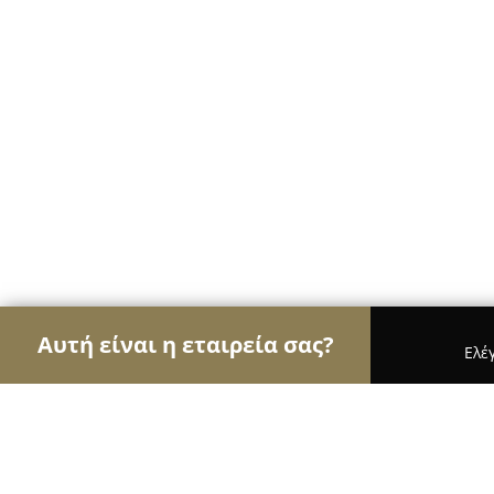
Αυτή είναι η εταιρεία σας?
Ελέ
Αετοί των τροφίμων
Κρεοπωλεία, Ξηροί Καρποί,