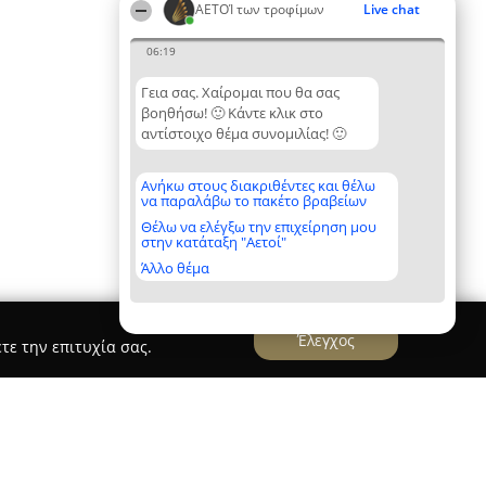
ΑΕΤΟΊ των τροφίμων
Live chat
06:19
Γεια σας. Χαίρομαι που θα σας
βοηθήσω! 🙂 Κάντε κλικ στο
αντίστοιχο θέμα συνομιλίας! 🙂
Ανήκω στους διακριθέντες και θέλω
να παραλάβω το πακέτο βραβείων
Θέλω να ελέγξω την επιχείρηση μου
στην κατάταξη "Αετοί"
Άλλο θέμα
Έλεγχος
τε την επιτυχία σας.
ΙΟΥ ΙΣΙΔΩΡΟΣ