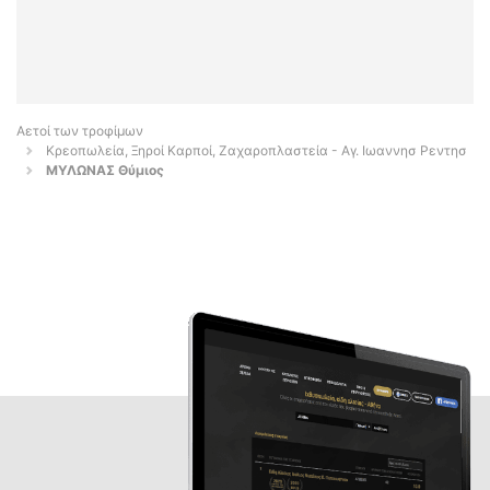
Αετοί των τροφίμων
Κρεοπωλεία, Ξηροί Καρποί, Ζαχαροπλαστεία - Αγ. Ιωαννησ Ρεντησ
ΜΥΛΩΝΑΣ Θύμιος