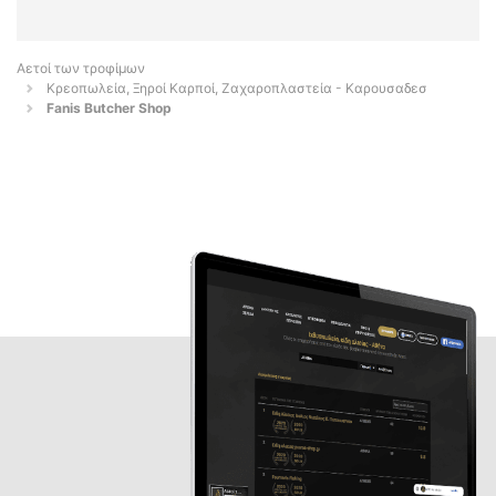
Αετοί των τροφίμων
Κρεοπωλεία, Ξηροί Καρποί, Ζαχαροπλαστεία - Καρουσαδεσ
Fanis Butcher Shop