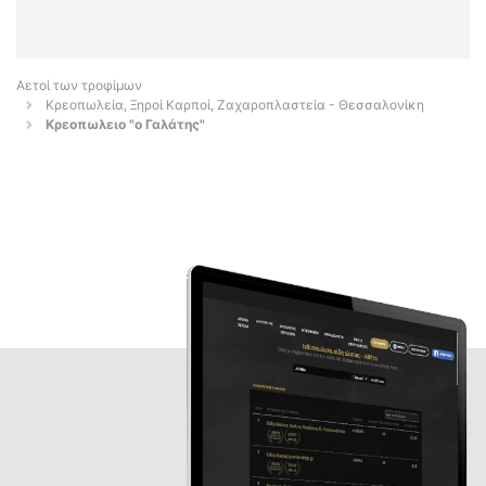
Αετοί των τροφίμων
Κρεοπωλεία, Ξηροί Καρποί, Ζαχαροπλαστεία - Θεσσαλονίκη
Κρεοπωλειο "ο Γαλάτης"