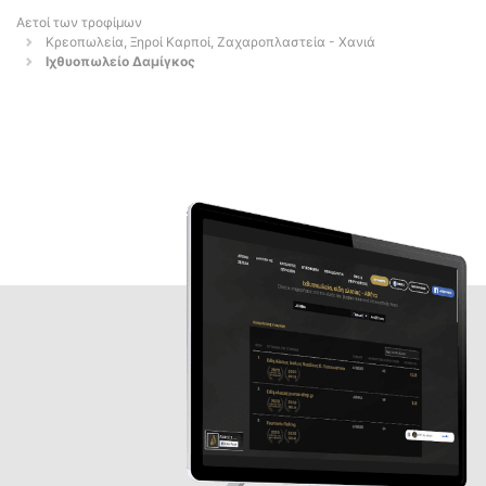
Αετοί των τροφίμων
Κρεοπωλεία, Ξηροί Καρποί, Ζαχαροπλαστεία - Χανιά
Ιχθυοπωλείο Δαμίγκος