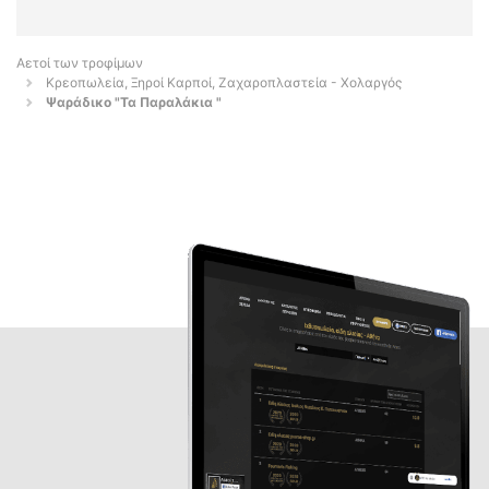
Αετοί των τροφίμων
Κρεοπωλεία, Ξηροί Καρποί, Ζαχαροπλαστεία - Χολαργός
Ψαράδικο "Τα Παραλάκια "