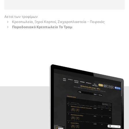
Αετοί των τροφίμων
Κρεοπωλεία, Ξηροί Καρποί, Ζαχαροπλαστεία - Πειραιάς
Παραδοσιακό Κρεοπωλείο Το Τραμ