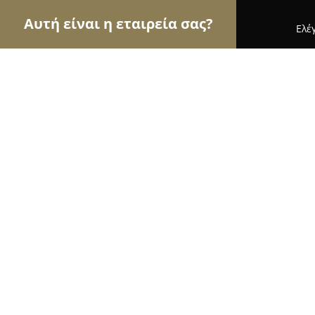
Αυτή είναι η εταιρεία σας?
Ελέ
Αετοί των τροφίμων
Κρεοπωλεία, Ξηροί Καρποί
Κρεοπωλείο ΔΟΥΚΑΣ
9.9
(42)
Μαρούσι, Amaroúsion
Εμφάνιση αριθμού τηλεφώνου