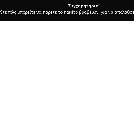
Συγχαρητήρια!
γξτε πώς μπορείτε να πάρετε το πακέτο βραβείων, για να απολαύσε
, Ζαχαροπλαστεία - Μαρούσι
Κρεοπωλείο ΔΟΥΚΑΣ
Σχετικά με την εταιρεία:
Το
Κρεοπωλείο ΔΟΥΚΑΣ
, το 
αποτελεί μια οικογενειακή επι
προσφέροντας εκλεκτά προϊόντ
την εμπιστοσύνη των πελατών 
εξυπηρέτηση.
Στο Κρεοπωλείο ΔΟΥΚΑΣ διατίθ
για τη φρεσκάδα και ανώτερη 
στην παρασκευή χειροποίητων
και των σουβλακιών κοτόπουλου