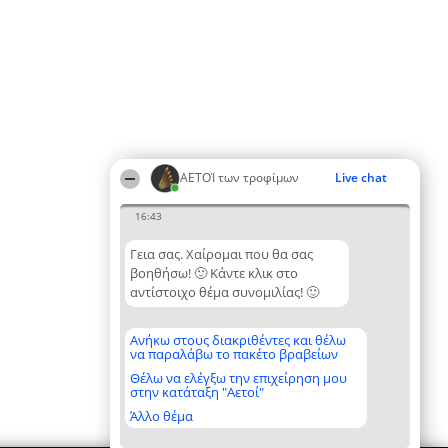
ΑΕΤΟΊ των τροφίμων
Live chat
16:43
Γεια σας. Χαίρομαι που θα σας
βοηθήσω! 🙂 Κάντε κλικ στο
αντίστοιχο θέμα συνομιλίας! 🙂
Ανήκω στους διακριθέντες και θέλω
να παραλάβω το πακέτο βραβείων
Θέλω να ελέγξω την επιχείρηση μου
στην κατάταξη "Αετοί"
Άλλο θέμα