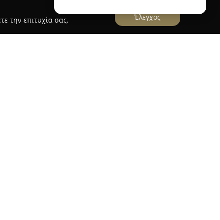
Έλεγχος
τε την επιτυχία σας.
οποίο λειτουργεί στο Μαρούσι από το 1997,
χείρηση που έχει καθιερωθεί στην τοπική αγορά
α και υπηρεσίες. Έχει καταφέρει να εδραιώσει
του, δίνοντας έμφαση στην ποιότητα και στην
εται ευρεία γκάμα εκλεκτών κρεάτων, γνωστών
ποιότητά τους. Σημαντική βαρύτητα αποδίδεται
 προϊόντων, συμπεριλαμβανομένων του κεμπάπ
 και χοιρινού, ενώ προσφέρεται και κιμάς κατ'