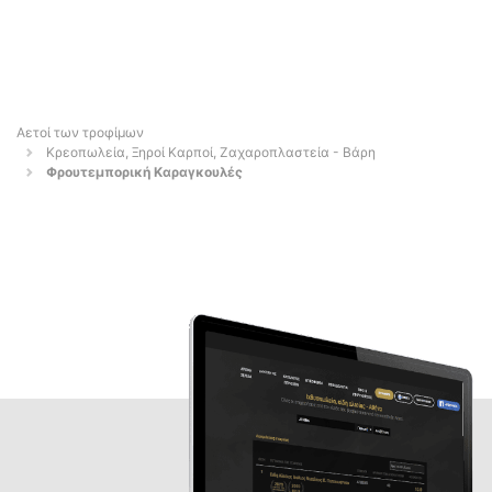
Αετοί των τροφίμων
Κρεοπωλεία, Ξηροί Καρποί, Ζαχαροπλαστεία - Βάρη
Φρουτεμπορική Καραγκουλές