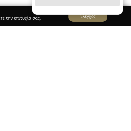
Έλεγχος
τε την επιτυχία σας.
έδρα στη Θεσσαλονίκη και διεύθυνση στην οδό
ς ένας διακριτός προορισμός για όσους
ιμότητα στην καθημερινότητά τους. Η
γικά και οικολογικά προϊόντα, προσφέροντας μια
λεγμένη ποικιλία κατάλληλη για συνειδητές και
με βασικό άξονα την αγνότητα και τη φυσική
λοξενούν μια ευρεία συλλογή από αγνά