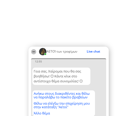
ΑΕΤΟΊ των τροφίμων
Live chat
12:55
Γεια σας. Χαίρομαι που θα σας
βοηθήσω! 🙂 Κάντε κλικ στο
αντίστοιχο θέμα συνομιλίας! 🙂
Ανήκω στους διακριθέντες και θέλω
να παραλάβω το πακέτο βραβείων
Θέλω να ελέγξω την επιχείρηση μου
στην κατάταξη "Αετοί"
Άλλο θέμα