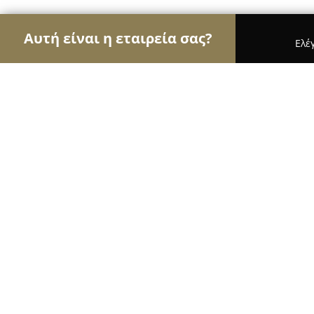
Αυτή είναι η εταιρεία σας?
Ελέ
Αετοί των τροφίμων
Κρεοπωλεία, Ξηροί Καρποί
Εν Ζωη Παντοπωλείο & bio
10
(62)
Θεσσαλονίκη, Σόλωνος 36
Εμφάνιση αριθμού τηλεφώνου