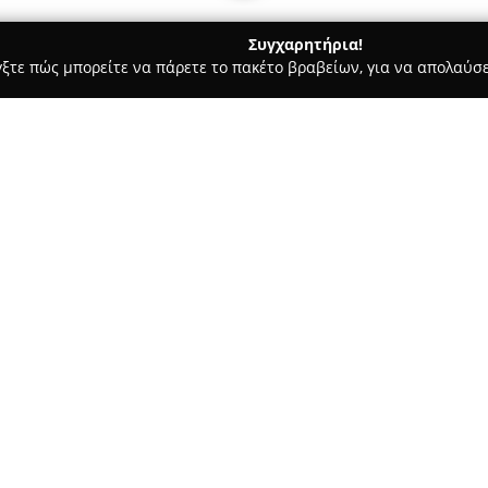
Συγχαρητήρια!
γξτε πώς μπορείτε να πάρετε το πακέτο βραβείων, για να απολαύσε
, Ζαχαροπλαστεία - Θεσσαλονίκη
Εν Ζωη Παντοπωλείο & bio
Σχετικά με την εταιρεία:
Το
Εν Ζωή Παντοπωλείο
, με 
Σόλωνος 36, έχει καταξιωθεί ω
επιδιώκουν ποιότητα και βιωσ
επιχείρηση εστιάζει στα βιολο
εκτεταμένη και προσεκτικά δια
υγιεινές επιλογές διαβίωσης, 
προέλευση των προϊόντων.
Τα ράφια του καταστήματος φι