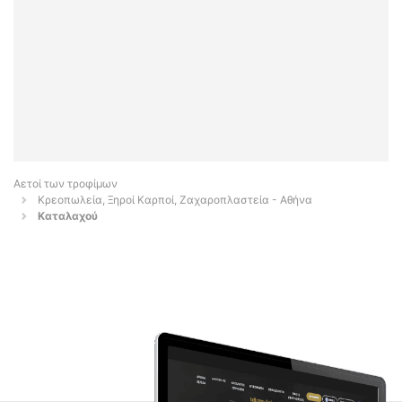
Αετοί των τροφίμων
Κρεοπωλεία, Ξηροί Καρποί, Ζαχαροπλαστεία - Αθήνα
Καταλαχού