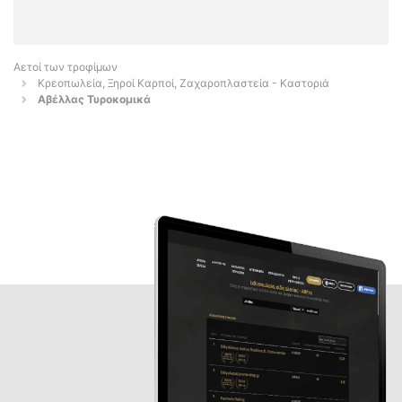
Αετοί των τροφίμων
Κρεοπωλεία, Ξηροί Καρποί, Ζαχαροπλαστεία - Καστοριά
Αβέλλας Τυροκομικά