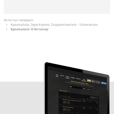
Αετοί των τροφίμων
Κρεοπωλεία, Ξηροί Καρποί, Ζαχαροπλαστεία - Ξυλοκαστρο
Κρεοπωλείο 'Ο Αντώνης'