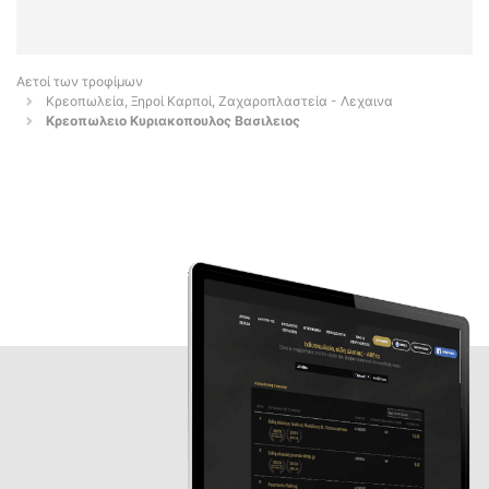
Αετοί των τροφίμων
Κρεοπωλεία, Ξηροί Καρποί, Ζαχαροπλαστεία - Λεχαινα
Κρεοπωλειο Κυριακοπουλος Βασιλειος