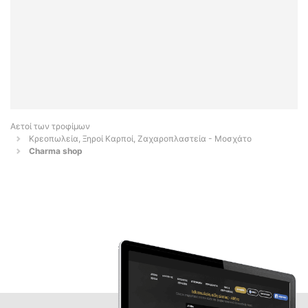
Αετοί των τροφίμων
Κρεοπωλεία, Ξηροί Καρποί, Ζαχαροπλαστεία - Μοσχάτο
Charma shop