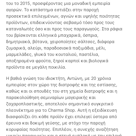
του το 2015, προσφέροντας μια μοναδική εμπειρία
αγορών. Το κατάστημα εστιάζει στην παροχή
προσεκτικά επιλεγμένων, αγνών και υψηλής ποιότητας
προϊόντων, επιδεικνύοντας σεβασμό τόσο προς τους
καταναλωτές όσο και προς τους παραγωγούς. Στα ράφια
του βρίσκονται ελληνικά μπαχαρικά, όσπρια,
δημητριακά, βότανα, χειροποίητες σάλτσες, διάφορα
ζυμαρικά, αλεύρι, παραδοσιακά παξιμάδια, μέλι,
μαρμελάδες, γλυκά του κουταλιού, παστέλια,
αποξηραμένα φρούτα, ξηροί καρποί και βιολογικά
προϊόντα σε μεγάλη ποικιλία.
Η βαθιά γνώση του ιδιοκτήτη, Αντώνη, με 20 χρόνια
εμπειρίας στον χώρο της διατροφής και της εστίασης,
καθώς και οι σπουδές του στη χημεία διατροφής και η
παρακολούθηση σεμιναρίων μαγειρικής και
ζαχαροπλαστικής, αποτελούν σημαντικό συγκριτικό
πλεονέκτημα για το Charma Shop. Αυτή η εξειδίκευση
διασφαλίζει ότι κάθε προϊόν έχει επιλεγεί ύστερα από
έρευνα και δοκιμή γεύσης, με στόχο την παροχή
κορυφαίας ποιότητας. Επιπλέον, η συνεχής αναζήτηση
μικρών παραγωγών και η στενή εμπλοκή με την επιλογή