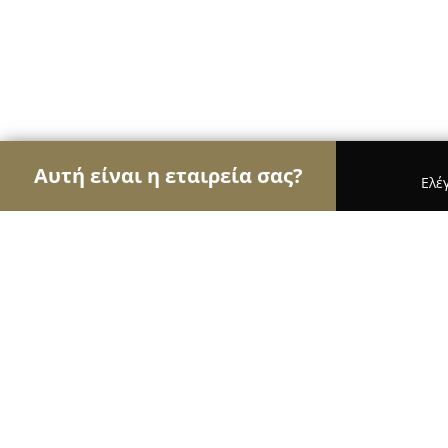
Αυτή είναι η εταιρεία σας?
Ελέ
Αετοί των τροφίμων
Κρεοπωλεία, Ξηροί Καρποί
Κρεοπωλείο Ψυχογιός