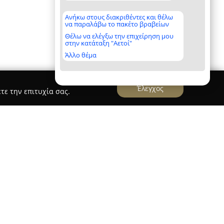
Ανήκω στους διακριθέντες και θέλω
να παραλάβω το πακέτο βραβείων
Θέλω να ελέγξω την επιχείρηση μου
στην κατάταξη "Αετοί"
Άλλο θέμα
Έλεγχος
τε την επιτυχία σας.
σκεται στην κεντρική πλατεία της Μακρακώμης
 μακρόχρονη παράδοση στην τέχνη του κρέατος,
ο κατάστημα προσφέρει υψηλής ποιότητας,