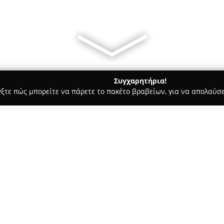
Συγχαρητήρια!
γξτε πώς μπορείτε να πάρετε το πακέτο βραβείων, για να απολαύσε
, Ζαχαροπλαστεία - Μακρακώμη
Κρεοπωλείο Ψυχογιός
Σχετικά με την εταιρεία:
Το
Κρεοπωλείο Ψυχογιός
βρί
και διατηρεί με συνέπεια μια
που φθάνει τον έναν αιώνα. Τ