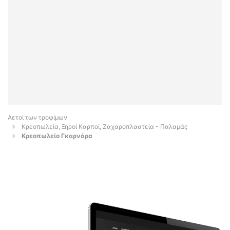
Αετοί των τροφίμων
Κρεοπωλεία, Ξηροί Καρποί, Ζαχαροπλαστεία - Παλαμάς
Κρεοπωλείο Γκαρνάρα