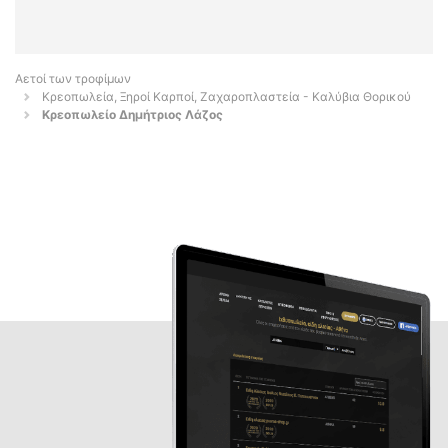
Αετοί των τροφίμων
Κρεοπωλεία, Ξηροί Καρποί, Ζαχαροπλαστεία - Καλύβια Θορικού
Κρεοπωλείο Δημήτριος Λάζος