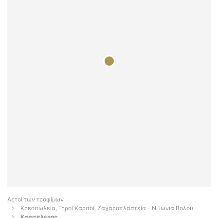
Αετοί των τροφίμων
Κρεοπωλεία, Ξηροί Καρποί, Ζαχαροπλαστεία - Ν. Ιωνια Βολου
Κασαπλερης