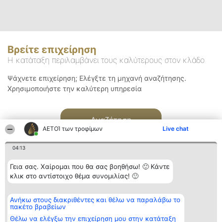
Βρείτε επιχείρηση
Η κατάταξη περιλαμβάνει τους καλύτερους στον κλάδο
Ψάχνετε επιχείρηση; Ελέγξτε τη μηχανή αναζήτησης.
Χρησιμοποιήστε την καλύτερη υπηρεσία
Αναζήτηση
ΑΕΤΟΊ των τροφίμων
Live chat
04:13
Γεια σας. Χαίρομαι που θα σας βοηθήσω! 🙂 Κάντε
κλικ στο αντίστοιχο θέμα συνομιλίας! 🙂
Διοργανωτής της
Κατάταξη
Επικοινωνία
Ανήκω στους διακριθέντες και θέλω να παραλάβω το
κατάταξης
Διακριθέντες
Επικοινωνία
πακέτο βραβείων
BEAUTIFUL COMPANY
Λίστα όλων
Μονοπρόσωπη ΙΚΕ
των
Θέλω να ελέγξω την επιχείρηση μου στην κατάταξη
ΤΗΛ. ΕΠΙΚΟΙΝΩΝΙΑΣ: