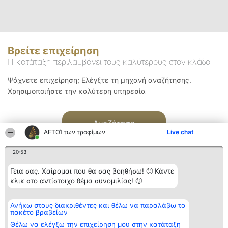
Βρείτε επιχείρηση
Η κατάταξη περιλαμβάνει τους καλύτερους στον κλάδο
Ψάχνετε επιχείρηση; Ελέγξτε τη μηχανή αναζήτησης.
Χρησιμοποιήστε την καλύτερη υπηρεσία
Αναζήτηση
ΑΕΤΟΊ των τροφίμων
Live chat
20:53
Γεια σας. Χαίρομαι που θα σας βοηθήσω! 🙂 Κάντε
κλικ στο αντίστοιχο θέμα συνομιλίας! 🙂
Διοργανωτής της
Κατάταξη
Επικοινωνία
Ανήκω στους διακριθέντες και θέλω να παραλάβω το
κατάταξης
Διακριθέντες
Επικοινωνία
πακέτο βραβείων
BEAUTIFUL COMPANY
Λίστα όλων
Μονοπρόσωπη ΙΚΕ
των
Θέλω να ελέγξω την επιχείρηση μου στην κατάταξη
ΤΗΛ. ΕΠΙΚΟΙΝΩΝΙΑΣ: