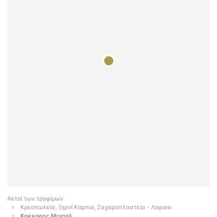
Αετοί των τροφίμων
Κρεοπωλεία, Ξηροί Καρποί, Ζαχαροπλαστεία - Λαρισα
Κοκκορας Μιχαηλ