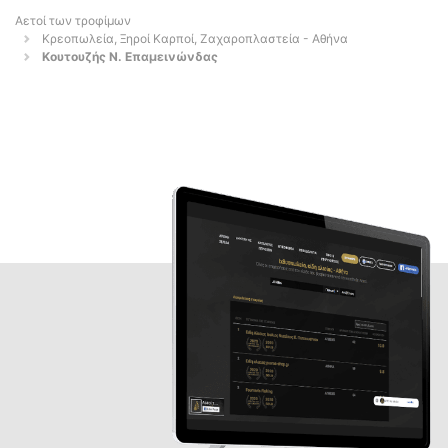
Αετοί των τροφίμων
Κρεοπωλεία, Ξηροί Καρποί, Ζαχαροπλαστεία - Αθήνα
Κουτουζής Ν. Επαμεινώνδας