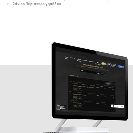
24ωρο Περίπτερο γηπέδου