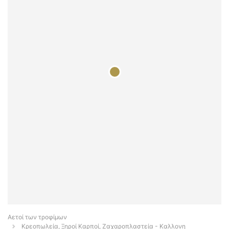
Αετοί των τροφίμων
Κρεοπωλεία, Ξηροί Καρποί, Ζαχαροπλαστεία - Καλλονη