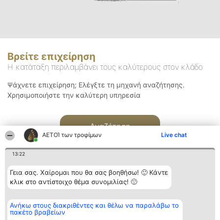
Βρείτε επιχείρηση
Η κατάταξη περιλαμβάνει τους καλύτερους στον κλάδο
Ψάχνετε επιχείρηση; Ελέγξτε τη μηχανή αναζήτησης.
Χρησιμοποιήστε την καλύτερη υπηρεσία
Αναζήτηση
ΑΕΤΟΊ των τροφίμων
Live chat
13:22
Γεια σας. Χαίρομαι που θα σας βοηθήσω! 🙂 Κάντε
κλικ στο αντίστοιχο θέμα συνομιλίας! 🙂
Διοργανωτής της
Κατάταξη
Επικοινωνία
Ανήκω στους διακριθέντες και θέλω να παραλάβω το
κατάταξης
Διακριθέντες
Επικοινωνία
πακέτο βραβείων
BEAUTIFUL COMPANY
Λίστα όλων
Μονοπρόσωπη ΙΚΕ